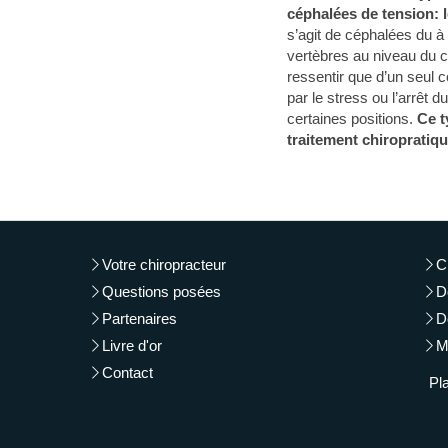
céphalées de tension: 
s’agit de céphalées du à
vertèbres au niveau du c
ressentir que d’un seul
par le stress ou l’arrêt 
certaines positions.
Ce t
traitement chiropratiqu
Votre chiropracteur
C
Questions posées
D
Partenaires
D
Livre d'or
M
Contact
Pla