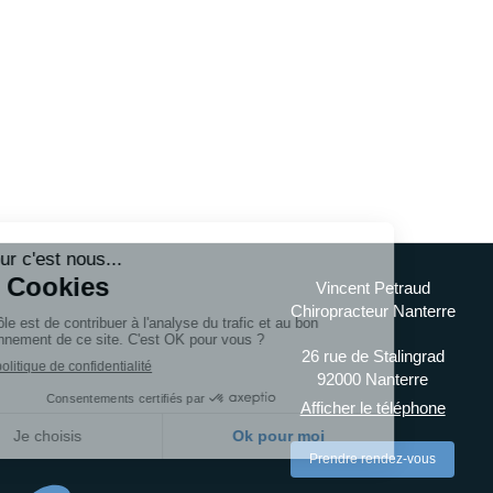
Vincent Petraud
Chiropracteur Nanterre
26 rue de Stalingrad
92000
Nanterre
Afficher le téléphone
Prendre rendez-vous