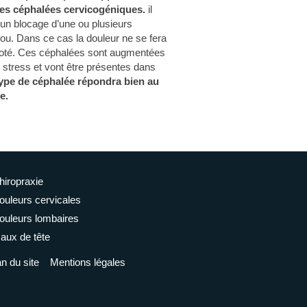
les céphalées cervicogéniques.
il
 un blocage d’une ou plusieurs
ou. Dans ce cas la douleur ne se fera
 coté. Ces céphalées sont augmentées
du stress et vont être présentes dans
ype de céphalée répondra bien au
e.
hiropraxie
ouleurs cervicales
ouleurs lombaires
aux de tête
n du site
Mentions légales