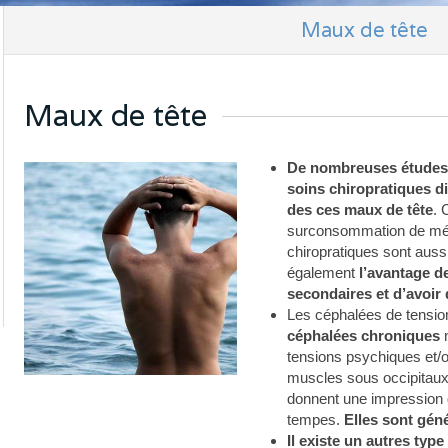
Maux de tête
Maux de tête
De nombreuses études 
soins chiropratiques di
des ces maux de tête
. 
surconsommation de médi
chiropratiques sont aussi
également
l’avantage d
secondaires et d’avoir 
Les céphalées de tensio
céphalées chroniques
tensions psychiques et/
muscles sous occipitau
donnent une impression 
tempes.
Elles sont gén
Il existe un autres typ