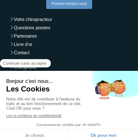
Prendre rendez-vous
Votre chiropracteur
Questions posées
Partenaires
Livre d'or
Contact
Chiropraxie
Douleurs cervicales
Douleurs lombaires
Maux de tête
Plan du site
Mentions légales
Création et référencement du site par Simplébo